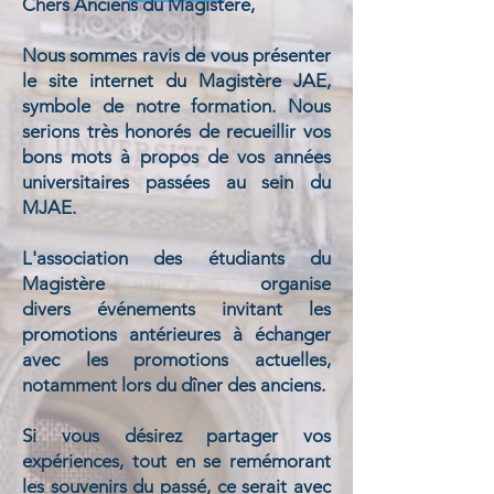
Chers Anciens du Magistère,
Nous sommes ravis de vous présenter
le site internet du Magistère JAE,
symbole de notre formation. Nous
serions très honorés de recueillir vos
bons mots à propos de vos années
universitaires passées au sein du
MJAE.
L'association des étudiants du
Magistère organise
divers événements invitant les
promotions antérieures à échanger
avec les promotions actuelles,
notamment lors du dîner des anciens.
Si vous désirez partager vos
expériences, tout en se remémorant
les souvenirs du passé, ce serait avec