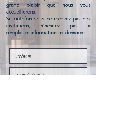
grand plaisir que nous vous
accueillerons.
Si toutefois
vous ne recevez pas nos
invitations, n'hésitez pas à
remplir les informations ci-dessous :